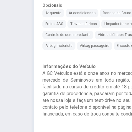
Opcionais
Ar quente
Ar condicionado
Bancos de Couro
Freios ABS
Travas elétricas
Limpador traseir
Controle de som no volante
Vidros elétricos Tra
Airbag motorista
Airbag passageiro
Encosto 
Informações do Veículo
A GC Veículos está a onze anos no merca
mercado de Seminovos em toda região. 
facilitado no cartão de crédito em até 18 p
garantia de procedência, passaram por to
até nossa loja e faça um test-drive no seu
contato pelo telefone disponível na página
financiada, em caso de troca consulte cond