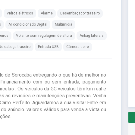
Vidros elétricos
Alarme
Desembaçador traseiro
o
Ar condicionado Digital
Multimídia
seiros
Volante com regulagem de altura
Airbag laterais
de cabeça traseiro
Entrada USB
Câmera de ré
do de Sorocaba entregando o que há de melhor no
Financiamento com ou sem entrada, pagamento
arcelas . Os veículos da GC veículos têm km real e
das as revisões e manutenções preventivas. Venha
 Carro Perfeito. Aguardamos a sua visita! Entre em
 do anúncio. valores válidos para venda a vista ou
ições.