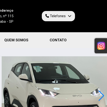
ndereço
o, nº 115
Telefones
caba - SP
QUEM SOMOS
CONTATO